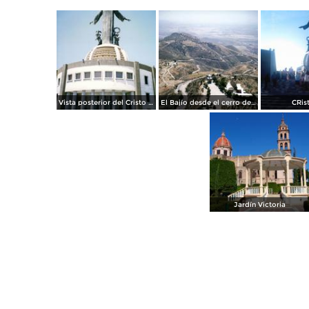
Vista posterior del Cristo Rey. Cerro del Cubilete. 2002
El Bajío desde el cerro del cubilete. Silao, Guanajuato
CRis
Jardín Victoria