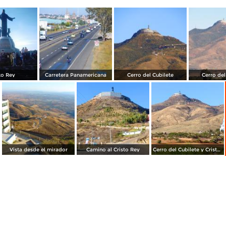
to Rey
Carretera Panamericana
Cerro del Cubilete
Cerro del
Vista desde el mirador
Camino al Cristo Rey
Cerro del Cubilete y Cristo Rey en la cima