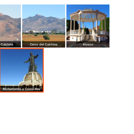
 Cubilete
Cerro del Cubilete
Kiosco
Monumento a Cristo Rey