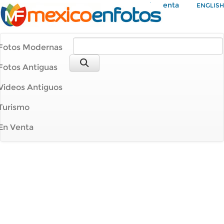
Mi Cuenta
ENGLISH
Fotos Modernas
Fotos Antiguas
Videos Antiguos
Turismo
En Venta