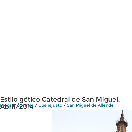
Estilo gótico Catedral de San Miguel.
Abril/2014
Fotos Modernas
/
Guanajuato
/
San Miguel de Allende