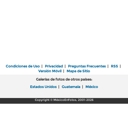
Condiciones de Uso
|
Privacidad
|
Preguntas Frecuentes
|
RSS
|
Versión Móvil
|
Mapa de Sitio
Galerías de fotos de otros países:
Estados Unidos
|
Guatemala
|
México
Copyright © MéxicoEnFotos, 2001-2026