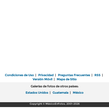
Condiciones de Uso
|
Privacidad
|
Preguntas Frecuentes
|
RSS
|
Versión Móvil
|
Mapa de Sitio
Galerías de fotos de otros países:
Estados Unidos
|
Guatemala
|
México
Copyright © MéxicoEnFotos, 2001-2026