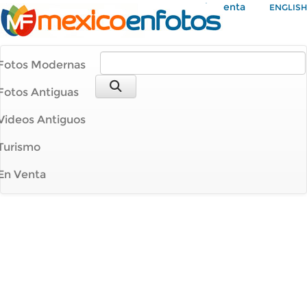
Mi Cuenta
ENGLISH
Fotos Modernas
Fotos Antiguas
Videos Antiguos
Turismo
En Venta