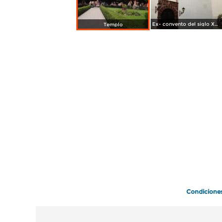
Ex- convento del siglo XVI. Salvatierra, Guanajuato
Templo
Condicione