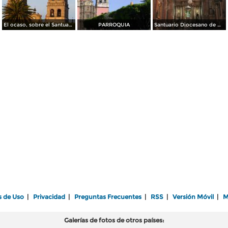
El ocaso, sobre el Santuario de Ntra. Sra. de la Luz
PARROQUIA
Santuario Diocesano de Nuestra Señora de la Luz
s de Uso
|
Privacidad
|
Preguntas Frecuentes
|
RSS
|
Versión Móvil
|
M
Galerías de fotos de otros países: