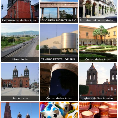
Ex-convento de San Agustín. Salamanca, Gto. 2005
GLORIETA BICENTENARIO
Portales del centro de la ciudad de Salamanca, Guanajuato
Libramiento
CENTRO ESTATAL DE JUSTICIA ALTERNATIVA
Centro de las Artes
San Agustín
Centro de las Artes
Iglesia de San Agustín