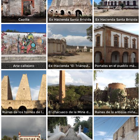
Capilla
Ex Hacienda Santa Brígida
Ex Hacienda Santa Brígida
Arte callejero
Ex-Hacienda "El Triángulo" siglo XIX. Abril/2014
Portales en el pueblo mágico de Pozos. Abril/2014
Ruinas de los hornos de la Mina Santa Brígida. Abril/2014
El chacuaco de la Mina de Santa Brígida. Abril/2014
Ruinas de la antigüa mina de Santa Brígida. Abril/2014