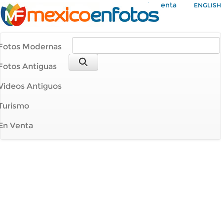
Mi Cuenta
ENGLISH
Fotos Modernas
Fotos Antiguas
Videos Antiguos
Turismo
En Venta