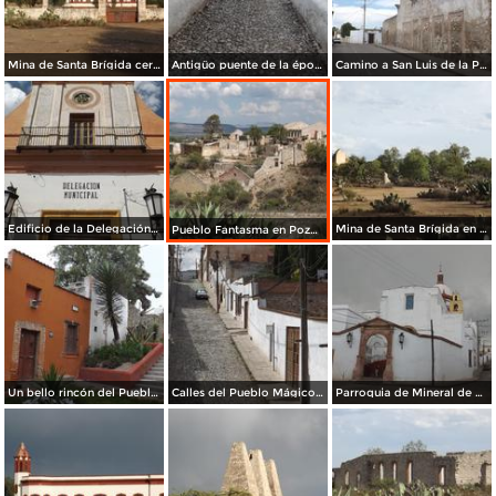
Mina de Santa Brígida cerca de Pozos. Abril/2014
Antigüo puente de la época del auge minero siglo XIX. Abril/2014
Camino a San Luis de la Paz y ruinas de Mineral de Pozos. Abril/2014
Edificio de la Delegación Municipal en Pozos. Abril/2014
Mina de Santa Brígida en los alrededores de Pozos. Abril/2014
Pueblo Fantasma en Pozos. Abril/2014
Un bello rincón del Pueblo Mágico de Pozos. Abril/2014
Calles del Pueblo Mágico de Pozos. Abril/2014
Parroquia de Mineral de Pozos. Abril/2014