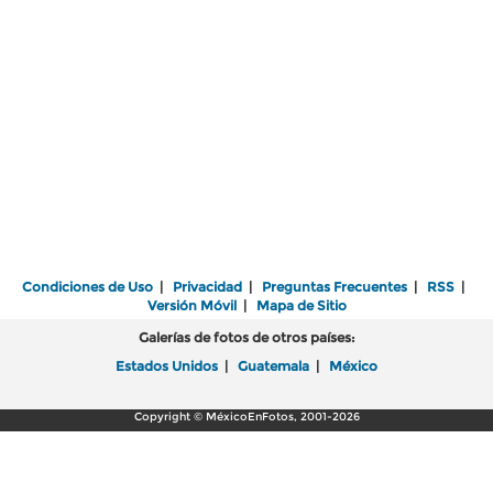
Condiciones de Uso
|
Privacidad
|
Preguntas Frecuentes
|
RSS
|
Versión Móvil
|
Mapa de Sitio
Galerías de fotos de otros países:
Estados Unidos
|
Guatemala
|
México
Copyright © MéxicoEnFotos, 2001-2026