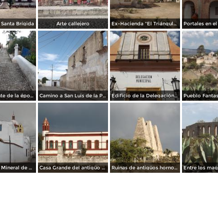
Santa Brígida
Arte callejero
Ex-Hacienda "El Triángulo" siglo XIX. Abril/2014
Antigüo puente de la época del auge minero siglo XIX. Abril/2014
Camino a San Luis de la Paz y ruinas de Mineral de Pozos. Abril/2014
Edificio de la Delegación Municipal en Pozos. Abril/2014
Parroquia de Mineral de Pozos. Abril/2014
Casa Grande del antigüo Mineral de Santa Brígida. Abril/2014
Ruinas de antigüos hornos. Mina Santa Brígida, Gto. Abril/2014