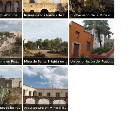
Portales en el pueblo mágico de Pozos. Abril/2014
Ruinas de los hornos de la Mina Santa Brígida. Abril/2014
El chacuaco de la Mina de Santa Brígida. Abril/2014
Pueblo Fantasma en Pozos. Abril/2014
Mina de Santa Brígida en los alrededores de Pozos. Abril/2014
Un bello rincón del Pueblo Mágico de Pozos. Abril/2014
Entre los magueyes las ruinas del antiguo mineral de Pozos. Abril/2014
Arquitectura en Mineral de Pozos. Abril/2014