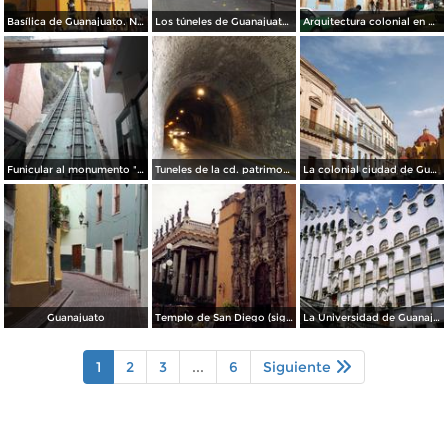
Basílica de Guanajuato. Noviembre/2012
Los túneles de Guanajuato. Noviembre/2012
Arquitectura colonial en Guanajuato. Noviembre/2012
Funicular al monumento "El Pipila". Guanajuato. Noviembre/2012
Tuneles de la cd. patrimonio cultural de la humanidad. Noviembre/2012
La colonial ciudad de Guanajuato. Noviembre/2012
Guanajuato
Templo de San Diego (siglo XVIII) y teatro Juárez. Guanajuato. 2003
La Universidad de Guanajuato. 2003
1
2
3
...
6
Siguiente