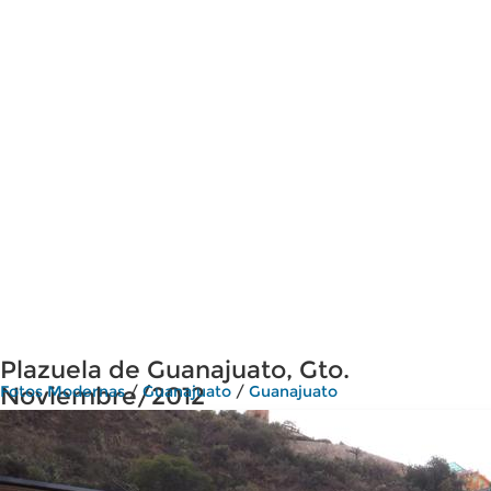
Plazuela de Guanajuato, Gto.
Noviembre/2012
Fotos Modernas
/
Guanajuato
/
Guanajuato