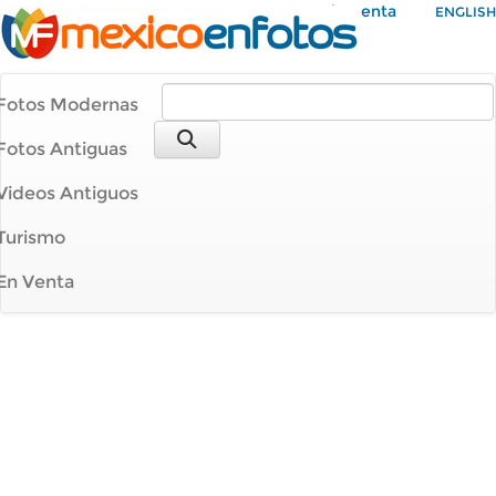
Mi Cuenta
ENGLISH
Fotos Modernas
Fotos Antiguas
Videos Antiguos
Turismo
En Venta