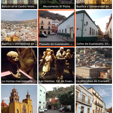
Balcón en el Centro Histórico
Monumento El Pípila
Basílica y Universidad de Guanajuato
Basílica y Universidad de Guanajuato. Noviembre/2012
Calles de Guanajuato, Gto. Noviembre/2012
Plazuela de Guanajuato, Gto. Noviembre/2012
La momia mas pequeña del mundo. Guanajuato. Noviembre72012
Las momias. Cd. de Guanajuato. Noviembre/2012
La alhondiga de Granaditas. Guanajuato. Noviembre/2012