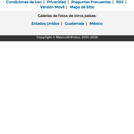
Condiciones de Uso
|
Privacidad
|
Preguntas Frecuentes
|
RSS
|
Versión Móvil
|
Mapa de Sitio
Galerías de fotos de otros países:
Estados Unidos
|
Guatemala
|
México
Copyright © MéxicoEnFotos, 2001-2026