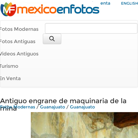
Mi Cuenta
ENGLISH
Fotos Modernas
Fotos Antiguas
Videos Antiguos
Turismo
En Venta
Antiguo engrane de maquinaria de la
mina
Fotos Modernas
/
Guanajuato
/
Guanajuato