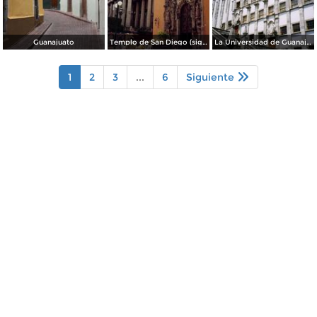
Guanajuato
Templo de San Diego (siglo XVIII) y teatro Juárez. Guanajuato. 2003
La Universidad de Guanajuato. 2003
1
2
3
...
6
Siguiente