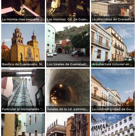
La momia mas pequeña del mundo. Guanajuato. Noviembre72012
Las momias. Cd. de Guanajuato. Noviembre/2012
La alhondiga de Granaditas. Guanajuato. Noviembre/2012
Basílica de Guanajuato. Noviembre/2012
Los túneles de Guanajuato. Noviembre/2012
Arquitectura colonial en Guanajuato. Noviembre/2012
Funicular al monumento "El Pipila". Guanajuato. Noviembre/2012
Tuneles de la cd. patrimonio cultural de la humanidad. Noviembre/2012
La colonial ciudad de Guanajuato. Noviembre/2012