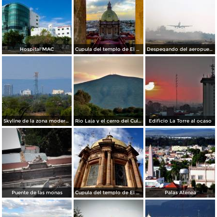
Hospital MAC
Cupula del templo de El Carmen.
Despegando del aeropuerto de Celaya
Skyline de la zona moderna de la ciudad
Rio Laja y el cerro del Culiacán de fondo
Edificio La Torre al ocaso
Puente de las monas
Cupula del templo de El Carmen.
Palas Atenea