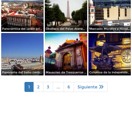
Panorámica del jardín principal
Obelisco del Palas Atenea Celaya
Mercado Morelos y Honda al fondo
Panorama del bello centro histórico de Celaya
Mausoleo de Tresguerras / Capilla de los Dolores
Columna de la Independencia de noche
1
2
3
...
6
Siguiente