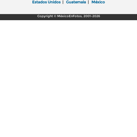
Estados Unidos
|
Guatemala
|
México
Copyright © MéxicoEnFotos, 2001-2026