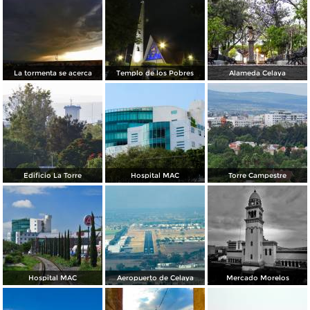
La tormenta se acerca
Templo de los Pobres
Alameda Celaya
Edificio La Torre
Hospital MAC
Torre Campestre
Hospital MAC
Aeropuerto de Celaya
Mercado Morelos