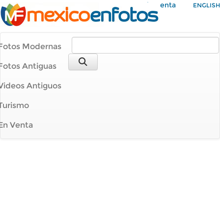
Mi Cuenta
ENGLISH
Fotos Modernas
Fotos Antiguas
Videos Antiguos
Turismo
En Venta