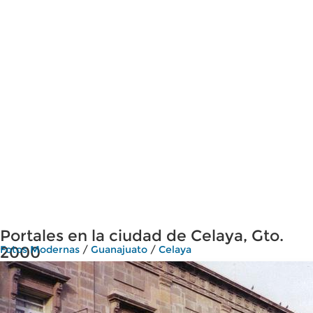
Portales en la ciudad de Celaya, Gto.
2000
Fotos Modernas
/
Guanajuato
/
Celaya