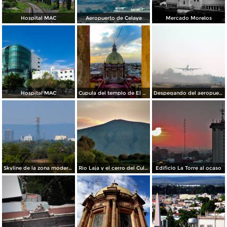
Hospital MAC
Aeropuerto de Celaya
Mercado Morelos
Hospital MAC
Cupula del templo de El Carmen.
Despegando del aeropuerto de Celaya
Skyline de la zona moderna de la ciudad
Rio Laja y el cerro del Culiacán de fondo
Edificio La Torre al ocaso