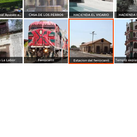
Jardin Principal Apaseo el Grande
CASA DE LOS PERROS
HACIENDA EL VICARIO
HACIENDA 
 La Labor
Ferrocarril
Estacion del ferrocarril