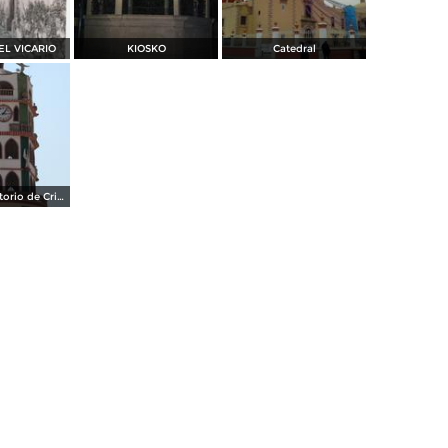
EL VICARIO
KIOSKO
Catedral
Templo expiatorio de Cristo Rey