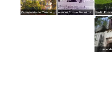
Campanario del Templo Expiatorio de Cristo Rey
algunas fotos antiguas de apaseo el grande gto
Hacienda