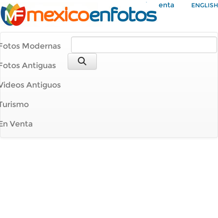
Mi Cuenta
ENGLISH
Fotos Modernas
Fotos Antiguas
Videos Antiguos
Turismo
En Venta