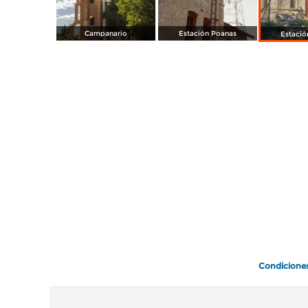
Campanario
Estación Poanas
Estació
Condicione