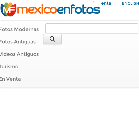
Mi Cuenta
ENGLISH
Fotos Modernas
Fotos Antiguas
Videos Antiguos
Turismo
En Venta