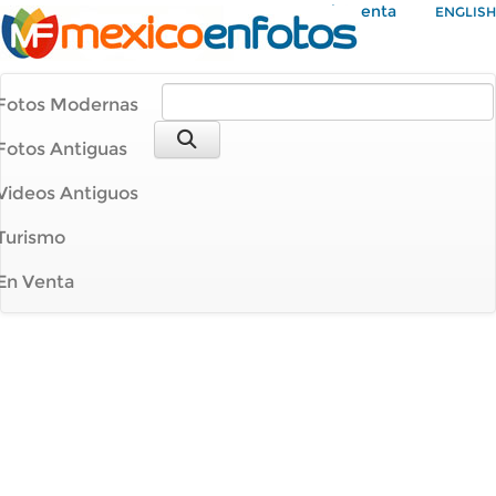
Mi Cuenta
ENGLISH
Fotos Modernas
Fotos Antiguas
Videos Antiguos
Turismo
En Venta