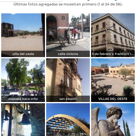
Últimas fotos agregadas se muestran primero (1 al 24 de 58):
villa del oeste
calle victoria
5 de febrero y Fransisco I Madero
plazuela baca ortiz
san agustin
VILLAS DEL OESTE