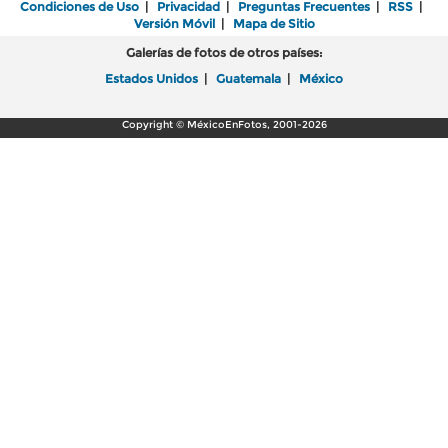
Condiciones de Uso
|
Privacidad
|
Preguntas Frecuentes
|
RSS
|
Versión Móvil
|
Mapa de Sitio
Galerías de fotos de otros países:
Estados Unidos
|
Guatemala
|
México
Copyright © MéxicoEnFotos, 2001-2026