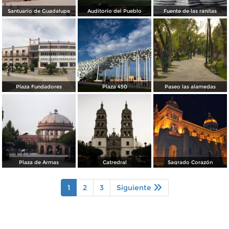
Santuario de Guadalupe
Auditorio del Pueblo
Fuente de las ranitas
Plaza Fundadores
Plaza 450
Paseo las alamedas
Plaza de Armas
Catredral
Sagrado Corazón
1
2
3
Siguiente