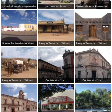
catedral en el campanario
jardines y plazas
Museo de Arte Funerario Benigno Montoya: Ángel Apocalíptico
Nuevo Santuario de Nuestra Señora de Guadalupe
Parque Temático "Villa del Oeste"
Parque Temático "Villa del Oeste"
Parque Temático "Villa del Oeste"
Centro Histórico
Centro Histórico