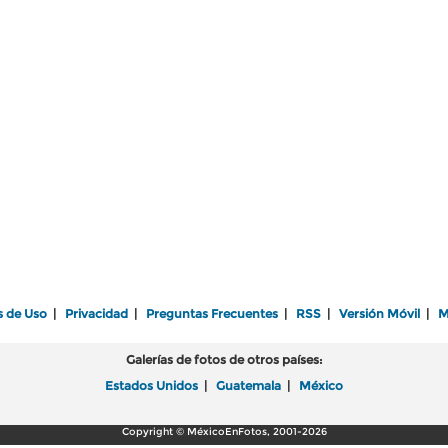
s de Uso
|
Privacidad
|
Preguntas Frecuentes
|
RSS
|
Versión Móvil
|
M
Galerías de fotos de otros países:
Estados Unidos
|
Guatemala
|
México
Copyright © MéxicoEnFotos, 2001-2026