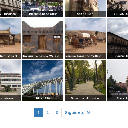
5 de febrero y Fransisco I Madero
plazuela baca ortiz
san agustin
VILLAS D
Parque Temático "Villa del Oeste"
Parque Temático "Villa del Oeste"
Parque Temático "Villa del Oeste"
Centro H
undadores
Plaza 450
Paseo las alamedas
Plaza d
1
2
3
Siguiente