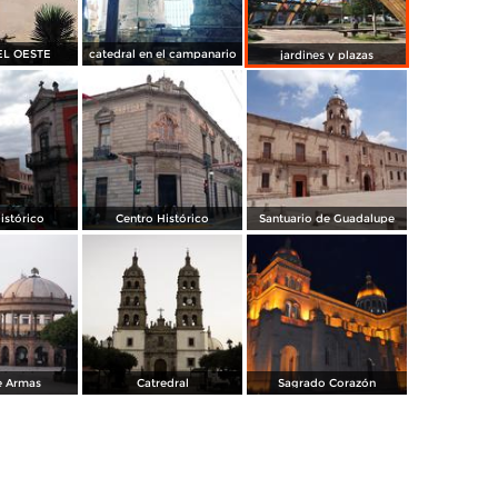
EL OESTE
catedral en el campanario
jardines y plazas
istórico
Centro Histórico
Santuario de Guadalupe
e Armas
Catredral
Sagrado Corazón