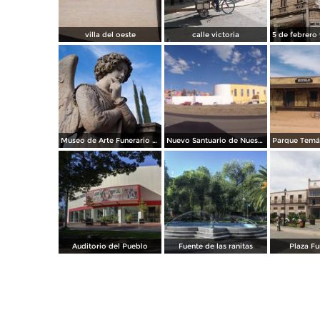
villa del oeste
calle victoria
Museo de Arte Funerario Benigno Montoya: Ángel Apocalíptico
Nuevo Santuario de Nuestra Señora de Guadalupe
Auditorio del Pueblo
Fuente de las ranitas
Plaza F