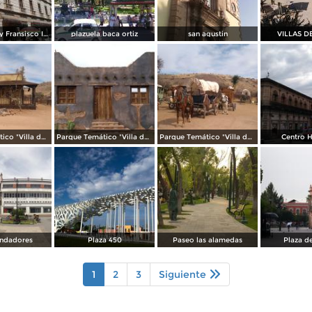
5 de febrero y Fransisco I Madero
plazuela baca ortiz
san agustin
VILLAS D
Parque Temático "Villa del Oeste"
Parque Temático "Villa del Oeste"
Parque Temático "Villa del Oeste"
Centro H
undadores
Plaza 450
Paseo las alamedas
Plaza d
1
2
3
Siguiente