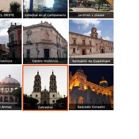
EL OESTE
catedral en el campanario
jardines y plazas
istórico
Centro Histórico
Santuario de Guadalupe
e Armas
Sagrado Corazón
Catredral