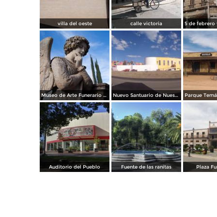
villa del oeste
calle victoria
Museo de Arte Funerario Benigno Montoya: Ángel Apocalíptico
Nuevo Santuario de Nuestra Señora de Guadalupe
Auditorio del Pueblo
Fuente de las ranitas
Plaza F