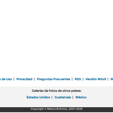
s de Uso
|
Privacidad
|
Preguntas Frecuentes
|
RSS
|
Versión Móvil
|
M
Galerías de fotos de otros países:
Estados Unidos
|
Guatemala
|
México
Copyright © MéxicoEnFotos, 2001-2026