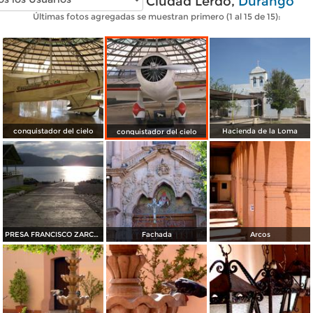
Fotos modernas de Ciudad Lerdo,
Durango
Últimas fotos agregadas se muestran primero (1 al 15 de 15):
conquistador del cielo
Hacienda de la Loma
conquistador del cielo
PRESA FRANCISCO ZARCO ATARDECER
Fachada
Arcos