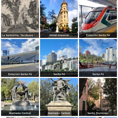
La Santisima, Tacubaya - México
Hotel Imperial
Estación Santa Fé
Estación Santa Fé
Santa Fé
Santa Fé
Alameda Central
Alameda Central
Santo Domingo