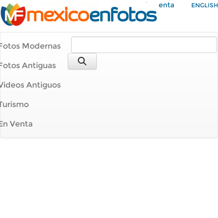
Mi Cuenta
ENGLISH
Fotos Modernas
Fotos Antiguas
Videos Antiguos
Turismo
En Venta