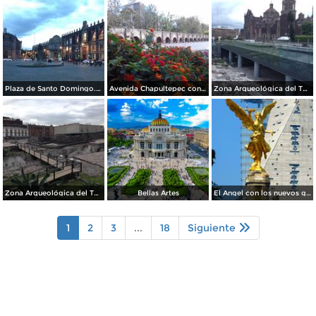
Plaza de Santo Domingo. Julio/208
Avenida Chapultepec con el acueducto. Julio/2018
Zona Arqueológica del Templo Mayor. Junio/2018
Zona Arqueológica del Templo Mayor. Junio/2018
Bellas Artes
El Angel con los nuevos guardianes de reforma.
1
2
3
...
18
Siguiente