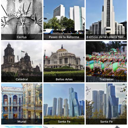
Cactus
Paseo de la Reforma
Edificio de la Lotería Nacional
Catedral
Bellas Artes
Trajineras
Munal
Santa Fe
Santa Fe