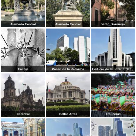
Alameda Central
Alameda Central
Santo Domingo
Cactus
Paseo de la Reforma
Edificio de la Lotería Nacional
Catedral
Bellas Artes
Trajineras