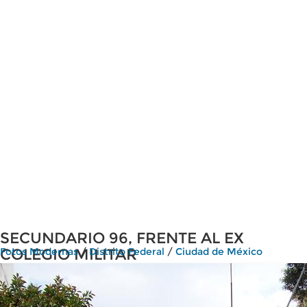
SECUNDARIO 96, FRENTE AL EX
COLEGIO MILITAR
Fotos Modernas
/
Distrito Federal
/
Ciudad de México