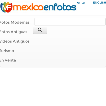
Mi Cuenta
ENGLISH
Fotos Modernas
Fotos Antiguas
Videos Antiguos
Turismo
En Venta