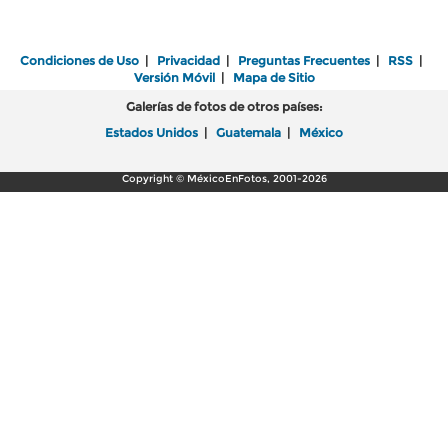
Condiciones de Uso
|
Privacidad
|
Preguntas Frecuentes
|
RSS
|
Versión Móvil
|
Mapa de Sitio
Galerías de fotos de otros países:
Estados Unidos
|
Guatemala
|
México
Copyright © MéxicoEnFotos, 2001-2026