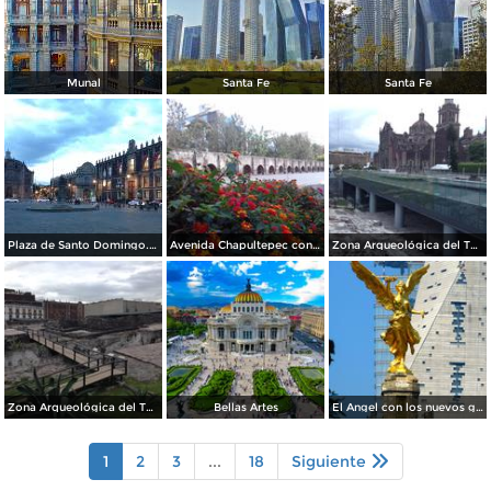
Munal
Santa Fe
Santa Fe
Plaza de Santo Domingo. Julio/208
Avenida Chapultepec con el acueducto. Julio/2018
Zona Arqueológica del Templo Mayor. Junio/2018
Zona Arqueológica del Templo Mayor. Junio/2018
Bellas Artes
El Angel con los nuevos guardianes de reforma.
1
2
3
...
18
Siguiente