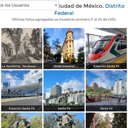
Fotos modernas de Ciudad de México,
Distrito
Federal
Últimas fotos agregadas se muestran primero (1 al 24 de 425):
La Santisima, Tacubaya - México
Hotel Imperial
Estación Santa Fé
Estación Santa Fé
Santa Fé
Santa Fé