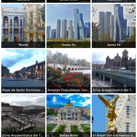
Munal
Santa Fe
Santa Fe
Plaza de Santo Domingo. Julio/208
Avenida Chapultepec con el acueducto. Julio/2018
Zona Arqueológica del Templo Mayor. Junio/2018
Zona Arqueológica del Templo Mayor. Junio/2018
Bellas Artes
El Angel con los nuevos guardianes de reforma.