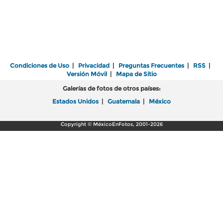
Condiciones de Uso
|
Privacidad
|
Preguntas Frecuentes
|
RSS
|
Versión Móvil
|
Mapa de Sitio
Galerías de fotos de otros países:
Estados Unidos
|
Guatemala
|
México
Copyright © MéxicoEnFotos, 2001-2026