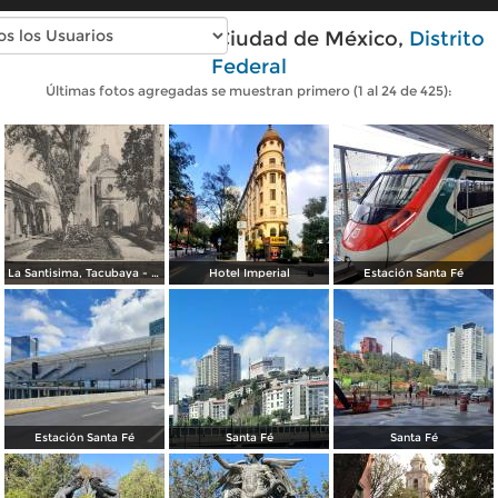
Fotos modernas de Ciudad de México,
Distrito
Federal
Últimas fotos agregadas se muestran primero (1 al 24 de 425):
La Santisima, Tacubaya - México
Hotel Imperial
Estación Santa Fé
Estación Santa Fé
Santa Fé
Santa Fé