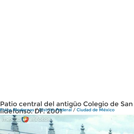
Patio central del antigüo Colegio de San
Ildefonso. DF. 2001
Fotos Modernas
/
Distrito Federal
/
Ciudad de México