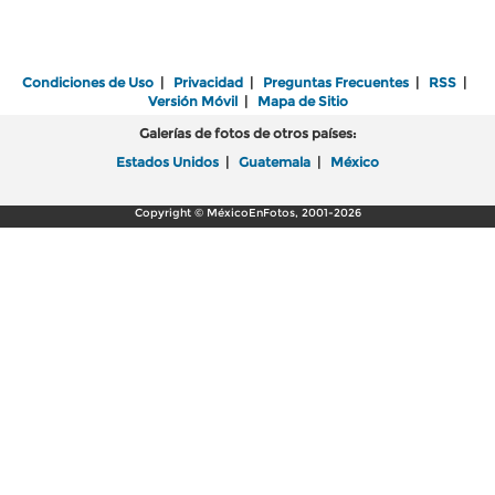
Condiciones de Uso
|
Privacidad
|
Preguntas Frecuentes
|
RSS
|
Versión Móvil
|
Mapa de Sitio
Galerías de fotos de otros países:
Estados Unidos
|
Guatemala
|
México
Copyright © MéxicoEnFotos, 2001-2026