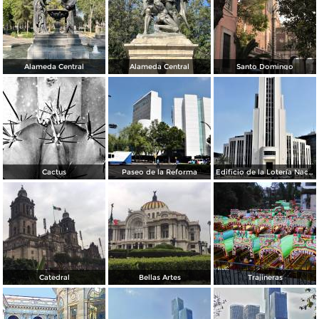
Alameda Central
Alameda Central
Santo Domingo
Cactus
Paseo de la Reforma
Edificio de la Lotería Nacional
Catedral
Bellas Artes
Trajineras