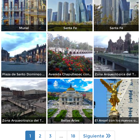
Munal
Santa Fe
Santa Fe
Plaza de Santo Domingo. Julio/208
Avenida Chapultepec con el acueducto. Julio/2018
Zona Arqueológica del Templo Mayor. Junio/2018
Zona Arqueológica del Templo Mayor. Junio/2018
Bellas Artes
El Angel con los nuevos guardianes de reforma.
1
2
3
...
18
Siguiente