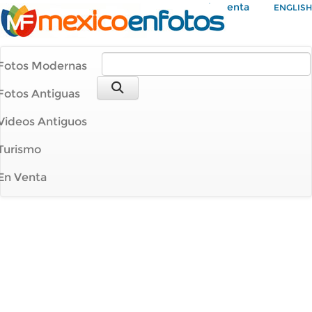
Mi Cuenta
ENGLISH
Fotos Modernas
Fotos Antiguas
Videos Antiguos
Turismo
En Venta