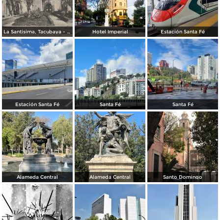
La Santisima, Tacubaya - México
Hotel Imperial
Estación Santa Fé
Estación Santa Fé
Santa Fé
Santa Fé
Alameda Central
Alameda Central
Santo Domingo