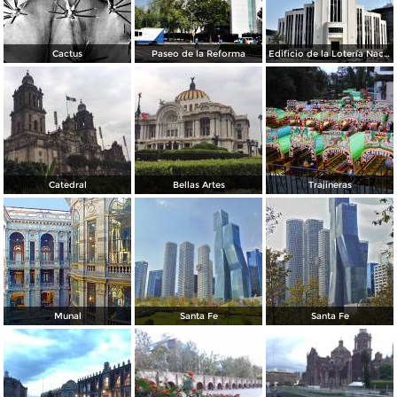
Cactus
Paseo de la Reforma
Edificio de la Lotería Nacional
Catedral
Bellas Artes
Trajineras
Munal
Santa Fe
Santa Fe