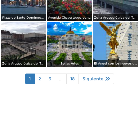
Plaza de Santo Domingo. Julio/208
Avenida Chapultepec con el acueducto. Julio/2018
Zona Arqueológica del Templo Mayor. Junio/2018
Zona Arqueológica del Templo Mayor. Junio/2018
Bellas Artes
El Angel con los nuevos guardianes de reforma.
1
2
3
...
18
Siguiente