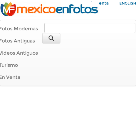
Mi Cuenta
ENGLISH
Fotos Modernas
Fotos Antiguas
Videos Antiguos
Turismo
En Venta