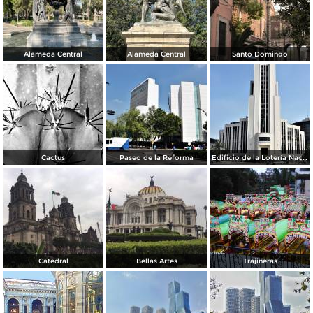
Alameda Central
Alameda Central
Santo Domingo
Cactus
Paseo de la Reforma
Edificio de la Lotería Nacional
Catedral
Bellas Artes
Trajineras