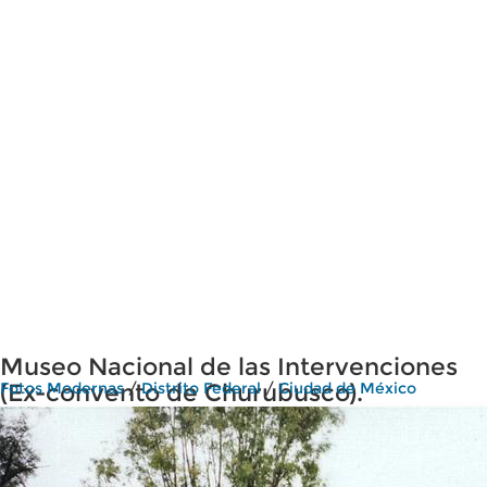
Museo Nacional de las Intervenciones
(Ex-convento de Churubusco).
Fotos Modernas
/
Distrito Federal
/
Ciudad de México
Coyoacán, DF. 2003