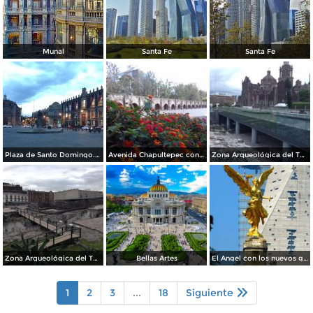
Munal
Santa Fe
Santa Fe
Plaza de Santo Domingo. Julio/208
Avenida Chapultepec con el acueducto. Julio/2018
Zona Arqueológica del Templo Mayor. Junio/2018
Zona Arqueológica del Templo Mayor. Junio/2018
Bellas Artes
El Angel con los nuevos guardianes de reforma.
1
2
3
...
18
Siguiente