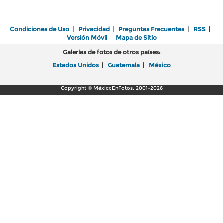
Condiciones de Uso
|
Privacidad
|
Preguntas Frecuentes
|
RSS
|
Versión Móvil
|
Mapa de Sitio
Galerías de fotos de otros países:
Estados Unidos
|
Guatemala
|
México
Copyright © MéxicoEnFotos, 2001-2026