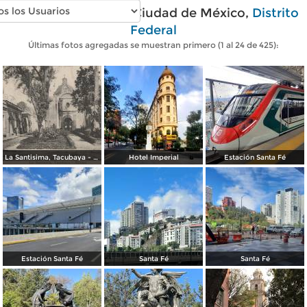
Fotos modernas de Ciudad de México,
Distrito
Federal
Últimas fotos agregadas se muestran primero (1 al 24 de 425):
La Santisima, Tacubaya - México
Hotel Imperial
Estación Santa Fé
Estación Santa Fé
Santa Fé
Santa Fé