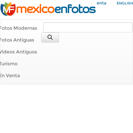
Mi Cuenta
ENGLISH
Fotos Modernas
Fotos Antiguas
Videos Antiguos
Turismo
En Venta