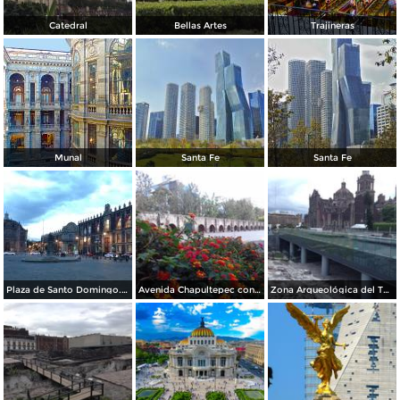
Catedral
Bellas Artes
Trajineras
Munal
Santa Fe
Santa Fe
Plaza de Santo Domingo. Julio/208
Avenida Chapultepec con el acueducto. Julio/2018
Zona Arqueológica del Templo Mayor. Junio/2018