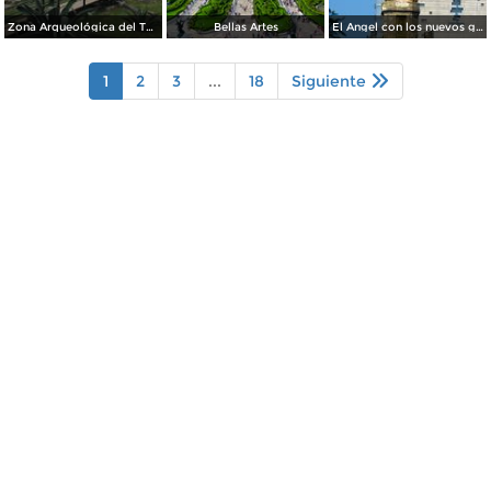
Zona Arqueológica del Templo Mayor. Junio/2018
Bellas Artes
El Angel con los nuevos guardianes de reforma.
1
2
3
...
18
Siguiente