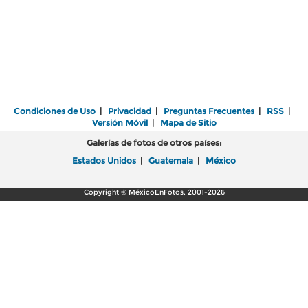
Condiciones de Uso
|
Privacidad
|
Preguntas Frecuentes
|
RSS
|
Versión Móvil
|
Mapa de Sitio
Galerías de fotos de otros países:
Estados Unidos
|
Guatemala
|
México
Copyright © MéxicoEnFotos, 2001-2026