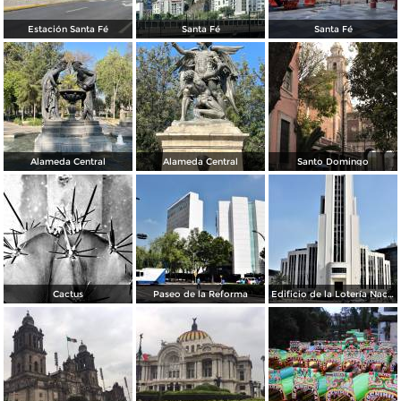
Estación Santa Fé
Santa Fé
Santa Fé
Alameda Central
Alameda Central
Santo Domingo
Cactus
Paseo de la Reforma
Edificio de la Lotería Nacional