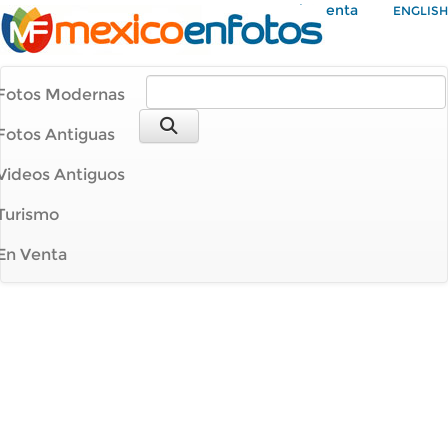
Mi Cuenta
ENGLISH
Fotos Modernas
Fotos Antiguas
Videos Antiguos
Turismo
En Venta