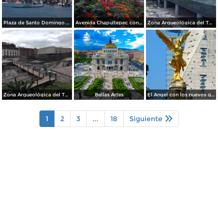
Plaza de Santo Domingo. Julio/208
Avenida Chapultepec con el acueducto. Julio/2018
Zona Arqueológica del Templo Mayor. Junio/2018
Zona Arqueológica del Templo Mayor. Junio/2018
Bellas Artes
El Angel con los nuevos guardianes de reforma.
1
2
3
...
18
Siguiente