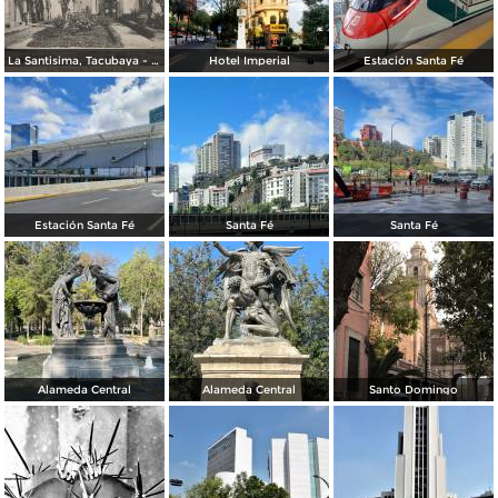
La Santisima, Tacubaya - México
Hotel Imperial
Estación Santa Fé
Estación Santa Fé
Santa Fé
Santa Fé
Alameda Central
Alameda Central
Santo Domingo