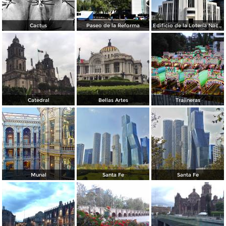
Cactus
Paseo de la Reforma
Edificio de la Lotería Nacional
Catedral
Bellas Artes
Trajineras
Munal
Santa Fe
Santa Fe