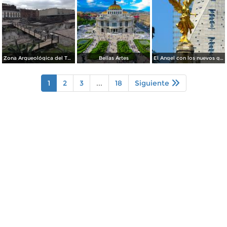
Zona Arqueológica del Templo Mayor. Junio/2018
Bellas Artes
El Angel con los nuevos guardianes de reforma.
1
2
3
...
18
Siguiente