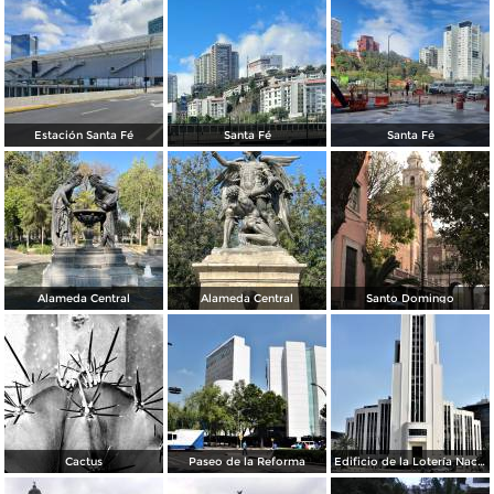
Estación Santa Fé
Santa Fé
Santa Fé
Alameda Central
Alameda Central
Santo Domingo
Cactus
Paseo de la Reforma
Edificio de la Lotería Nacional