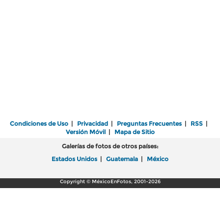
Condiciones de Uso
|
Privacidad
|
Preguntas Frecuentes
|
RSS
|
Versión Móvil
|
Mapa de Sitio
Galerías de fotos de otros países:
Estados Unidos
|
Guatemala
|
México
Copyright © MéxicoEnFotos, 2001-2026