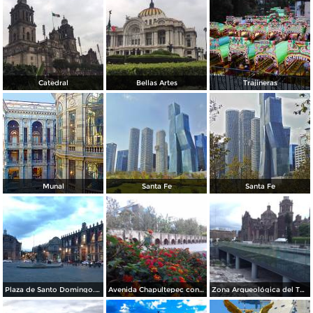
Catedral
Bellas Artes
Trajineras
Munal
Santa Fe
Santa Fe
Plaza de Santo Domingo. Julio/208
Avenida Chapultepec con el acueducto. Julio/2018
Zona Arqueológica del Templo Mayor. Junio/2018