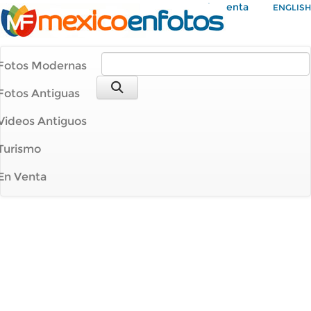
Mi Cuenta
ENGLISH
Fotos Modernas
Fotos Antiguas
Videos Antiguos
Turismo
En Venta