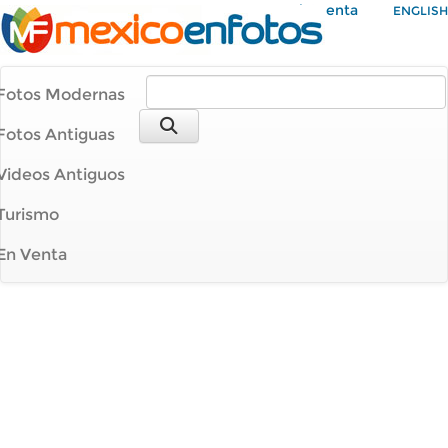
Mi Cuenta
ENGLISH
Fotos Modernas
Fotos Antiguas
Videos Antiguos
Turismo
En Venta