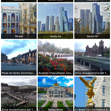
Munal
Santa Fe
Santa Fe
Plaza de Santo Domingo. Julio/208
Avenida Chapultepec con el acueducto. Julio/2018
Zona Arqueológica del Templo Mayor. Junio/2018
Zona Arqueológica del Templo Mayor. Junio/2018
Bellas Artes
El Angel con los nuevos guardianes de reforma.