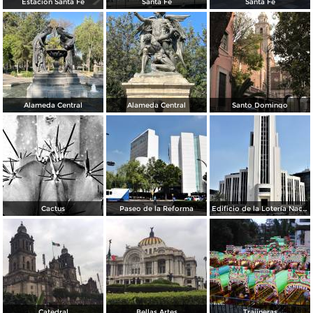
Estación Santa Fé
Santa Fé
Santa Fé
Alameda Central
Alameda Central
Santo Domingo
Cactus
Paseo de la Reforma
Edificio de la Lotería Nacional
Catedral
Bellas Artes
Trajineras