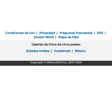
Condiciones de Uso
|
Privacidad
|
Preguntas Frecuentes
|
RSS
|
Versión Móvil
|
Mapa de Sitio
Galerías de fotos de otros países:
Estados Unidos
|
Guatemala
|
México
Copyright © MéxicoEnFotos, 2001-2026