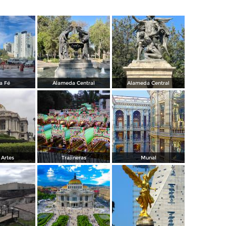
a Fé
Alameda Central
Alameda Central
 Artes
Trajineras
Munal