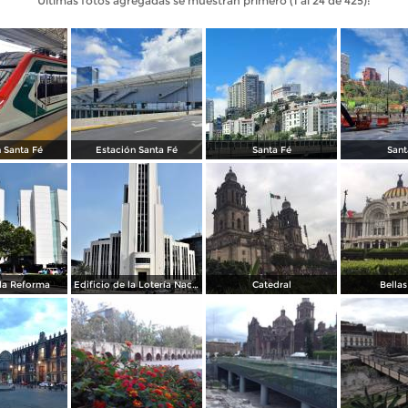
Últimas fotos agregadas se muestran primero (1 al 24 de 425):
 Santa Fé
Estación Santa Fé
Santa Fé
Sant
la Reforma
Edificio de la Lotería Nacional
Catedral
Bellas