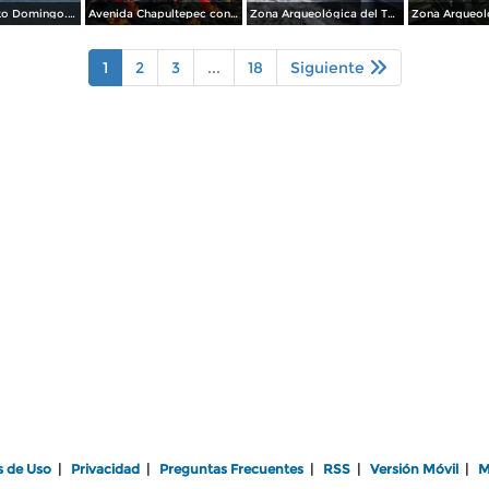
Plaza de Santo Domingo. Julio/208
Avenida Chapultepec con el acueducto. Julio/2018
Zona Arqueológica del Templo Mayor. Junio/2018
1
2
3
...
18
Siguiente
s de Uso
|
Privacidad
|
Preguntas Frecuentes
|
RSS
|
Versión Móvil
|
M