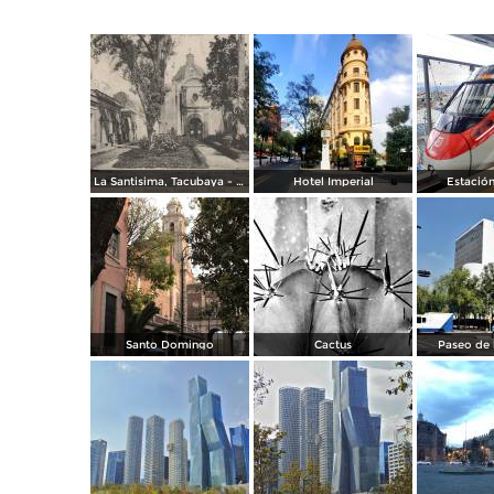
La Santisima, Tacubaya - México
Hotel Imperial
Estación
Santo Domingo
Cactus
Paseo de 