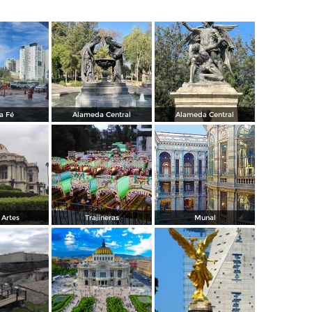
a Fé
Alameda Central
Alameda Central
 Artes
Trajineras
Munal