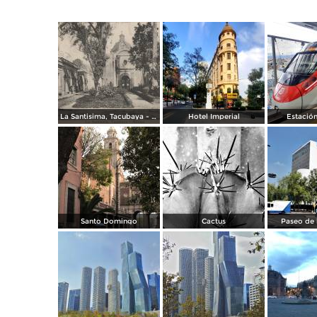
La Santisima, Tacubaya - México
Hotel Imperial
Estación
Santo Domingo
Cactus
Paseo de 