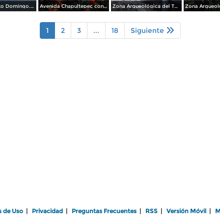
Plaza de Santo Domingo. Julio/208
Avenida Chapultepec con el acueducto. Julio/2018
Zona Arqueológica del Templo Mayor. Junio/2018
1
2
3
...
18
Siguiente
s de Uso
|
Privacidad
|
Preguntas Frecuentes
|
RSS
|
Versión Móvil
|
M