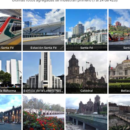
Últimas fotos agregadas se muestran primero (1 al 24 de 425):
 Santa Fé
Estación Santa Fé
Santa Fé
Sant
la Reforma
Edificio de la Lotería Nacional
Catedral
Bellas