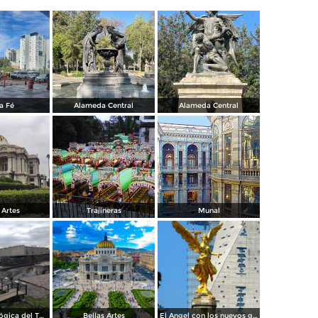
a Fé
Alameda Central
Alameda Central
 Artes
Trajineras
Munal
Zona Arqueológica del Templo Mayor. Junio/2018
Bellas Artes
El Angel con los nuevos guardianes de reforma.