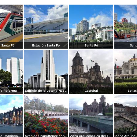
 Santa Fé
Estación Santa Fé
Santa Fé
Sant
la Reforma
Edificio de la Lotería Nacional
Catedral
Bellas
Plaza de Santo Domingo. Julio/208
Avenida Chapultepec con el acueducto. Julio/2018
Zona Arqueológica del Templo Mayor. Junio/2018