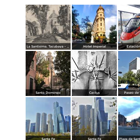
La Santisima, Tacubaya - México
Hotel Imperial
Estación
Santo Domingo
Cactus
Paseo de 
Santa Fe
Santa Fe