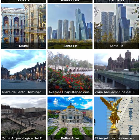
Munal
Santa Fe
Santa Fe
Plaza de Santo Domingo. Julio/208
Avenida Chapultepec con el acueducto. Julio/2018
Zona Arqueológica del Templo Mayor. Junio/2018
Zona Arqueológica del Templo Mayor. Junio/2018
Bellas Artes
El Angel con los nuevos guardianes de reforma.