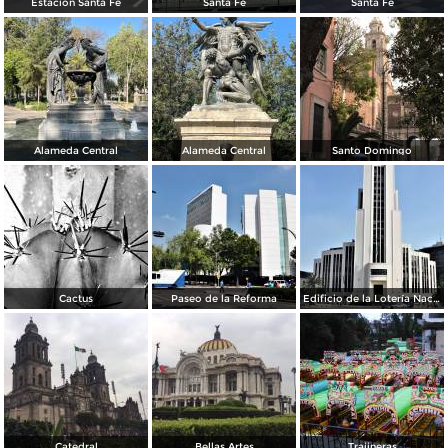
Estación Santa Fé
Santa Fé
Santa Fé
Alameda Central
Alameda Central
Santo Domingo
Cactus
Paseo de la Reforma
Edificio de la Lotería Nacional
Catedral
Bellas Artes
Trajineras