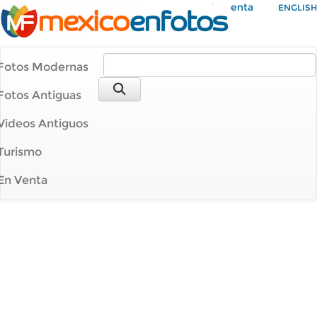
Mi Cuenta
ENGLISH
Fotos Modernas
Fotos Antiguas
Videos Antiguos
Turismo
En Venta