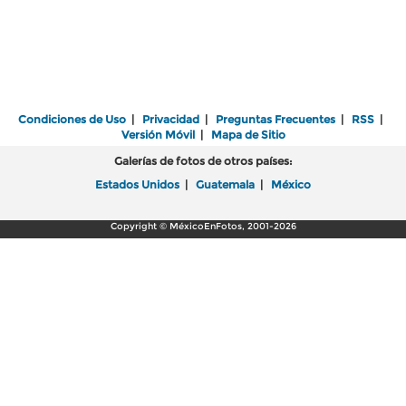
Condiciones de Uso
|
Privacidad
|
Preguntas Frecuentes
|
RSS
|
Versión Móvil
|
Mapa de Sitio
Galerías de fotos de otros países:
Estados Unidos
|
Guatemala
|
México
Copyright © MéxicoEnFotos, 2001-2026