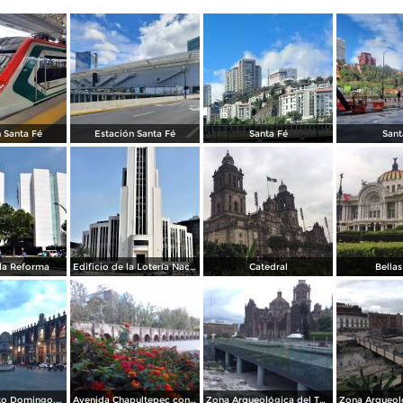
 Santa Fé
Estación Santa Fé
Santa Fé
Sant
la Reforma
Edificio de la Lotería Nacional
Catedral
Bellas
Plaza de Santo Domingo. Julio/208
Avenida Chapultepec con el acueducto. Julio/2018
Zona Arqueológica del Templo Mayor. Junio/2018