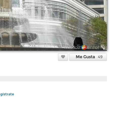
Me Gusta
49
gístrate