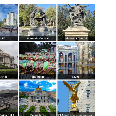
a Fé
Alameda Central
Alameda Central
 Artes
Trajineras
Munal
Zona Arqueológica del Templo Mayor. Junio/2018
Bellas Artes
El Angel con los nuevos guardianes de reforma.