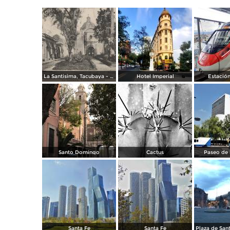
La Santisima, Tacubaya - México
Hotel Imperial
Estación
Santo Domingo
Cactus
Paseo de 
Santa Fe
Santa Fe