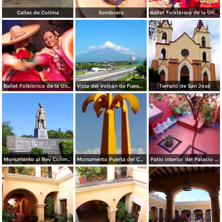
Calles de Colima
Sombrero
Ballet Folklórico de la Universidad de Colima
Ballet Folklórico de la Universidad de Colima
Vista del Volcán de Fuego desde Colima
Templo de San José
Monumento al Rey Colimán
Monumento Puerta del Camino Real de Colima
Patio interior del Palacio Municipal