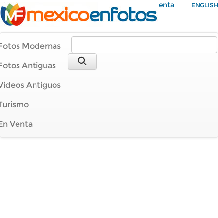
Mi Cuenta
ENGLISH
Fotos Modernas
Fotos Antiguas
Videos Antiguos
Turismo
En Venta