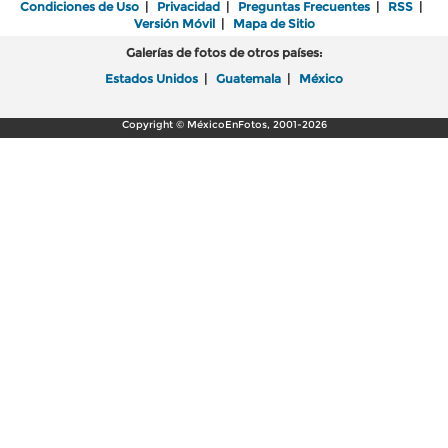
Condiciones de Uso
|
Privacidad
|
Preguntas Frecuentes
|
RSS
|
Versión Móvil
|
Mapa de Sitio
Galerías de fotos de otros países:
Estados Unidos
|
Guatemala
|
México
Copyright © MéxicoEnFotos, 2001-2026