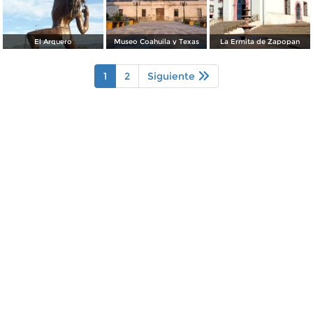
El Arquero
Museo Coahuila y Texas
La Ermita de Zapopan
1
2
Siguiente