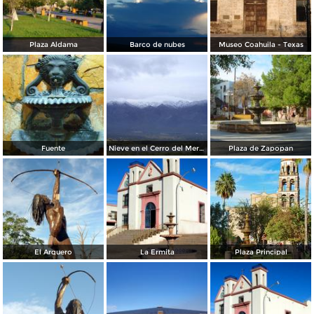
Plaza Aldama
Barco de nubes
Museo Coahuila - Texas
Fuente
Nieve en el Cerro del Mercado
Plaza de Zapopan
El Arquero
La Ermita
Plaza Principal