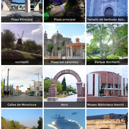
Plaza Principal
Plaza principal
Templo de Santiago Apostol
xochipilli
Plaza del canonigo
Parque Xochipilli
Calles de Monclova
Arco
Museo Biblioteca Harold Pape