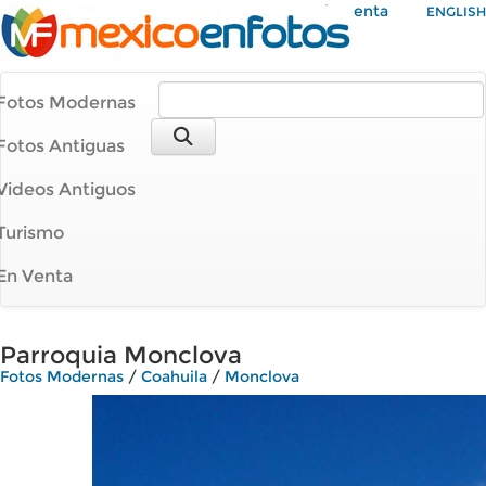
Mi Cuenta
ENGLISH
Fotos Modernas
Fotos Antiguas
Videos Antiguos
Turismo
En Venta
Parroquia Monclova
Fotos Modernas
/
Coahuila
/
Monclova