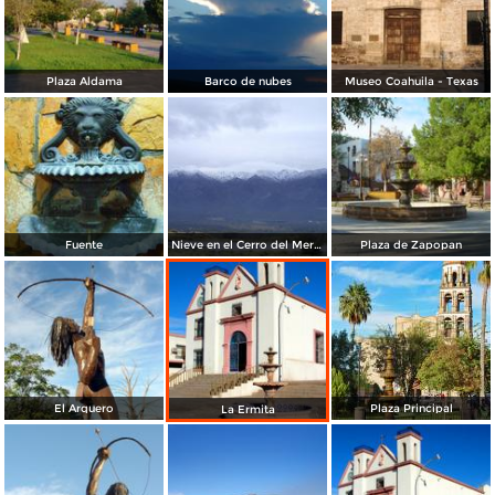
Plaza Aldama
Barco de nubes
Museo Coahuila - Texas
Fuente
Nieve en el Cerro del Mercado
Plaza de Zapopan
El Arquero
Plaza Principal
La Ermita