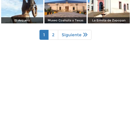
El Arquero
Museo Coahuila y Texas
La Ermita de Zapopan
1
2
Siguiente