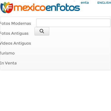
Mi Cuenta
ENGLISH
Fotos Modernas
Fotos Antiguas
Videos Antiguos
Turismo
En Venta