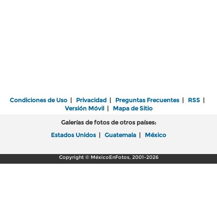
Condiciones de Uso
|
Privacidad
|
Preguntas Frecuentes
|
RSS
|
Versión Móvil
|
Mapa de Sitio
Galerías de fotos de otros países:
Estados Unidos
|
Guatemala
|
México
Copyright © MéxicoEnFotos, 2001-2026