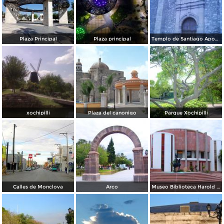
Plaza Principal
Plaza principal
Templo de Santiago Apostol
xochipilli
Plaza del canonigo
Parque Xochipilli
Calles de Monclova
Arco
Museo Biblioteca Harold Pape