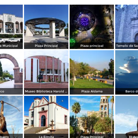
a Municipal
Plaza Principal
Plaza principal
rco
Museo Biblioteca Harold Pape
Plaza Aldama
Barco d
rquero
La Ermita
Plaza Principal
El Ar