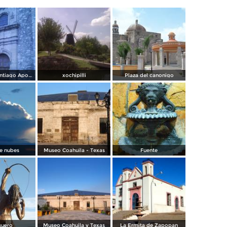
Templo de Santiago Apostol
xochipilli
Plaza del canonigo
e nubes
Museo Coahuila - Texas
Fuente
quero
Museo Coahuila y Texas
La Ermita de Zapopan