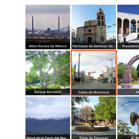
Altos Hornos de México
Parroquia de Santiago Apóstol
Presidenci
Parque Xochipilli
A
Calles de Monclova
Nieve en el Cerro del Mercado
Plaza de Zapopan
El A