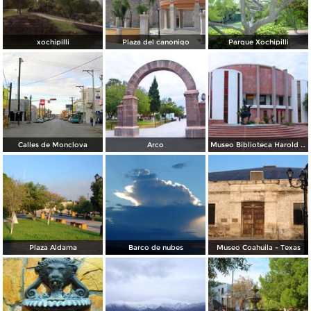
xochipilli
Plaza del canonigo
Parque Xochipilli
Calles de Monclova
Arco
Museo Biblioteca Harold Pape
Plaza Aldama
Barco de nubes
Museo Coahuila - Texas