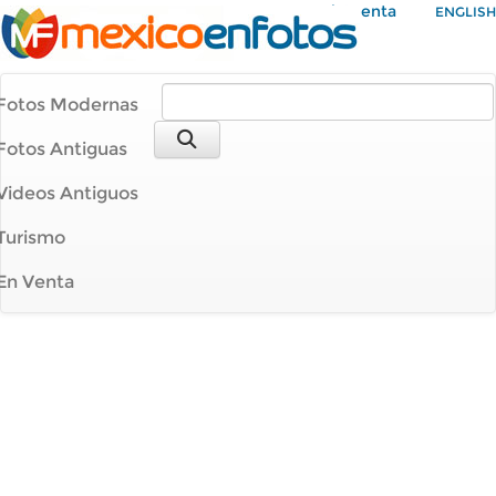
Mi Cuenta
ENGLISH
Fotos Modernas
Fotos Antiguas
Videos Antiguos
Turismo
En Venta