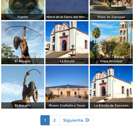
Fuente
Nieve en el Cerro del Mercado
Plaza de Zapopan
El Arquero
La Ermita
Plaza Principal
El Arquero
Museo Coahuila y Texas
La Ermita de Zapopan
1
2
Siguiente