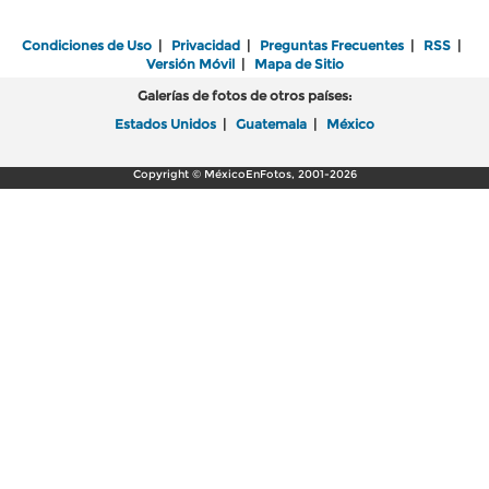
Condiciones de Uso
|
Privacidad
|
Preguntas Frecuentes
|
RSS
|
Versión Móvil
|
Mapa de Sitio
Galerías de fotos de otros países:
Estados Unidos
|
Guatemala
|
México
Copyright © MéxicoEnFotos, 2001-2026