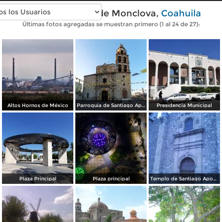
Fotos modernas de Monclova,
Coahuila
Últimas fotos agregadas se muestran primero (1 al 24 de 27):
Altos Hornos de México
Parroquia de Santiago Apóstol
Presidencia Municipal
Plaza Principal
Plaza principal
Templo de Santiago Apostol