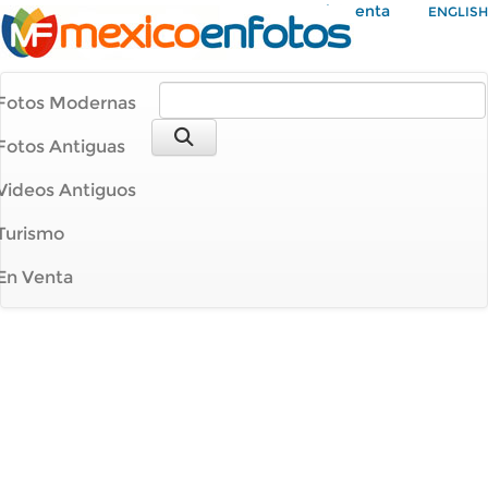
Mi Cuenta
ENGLISH
Fotos Modernas
Fotos Antiguas
Videos Antiguos
Turismo
En Venta