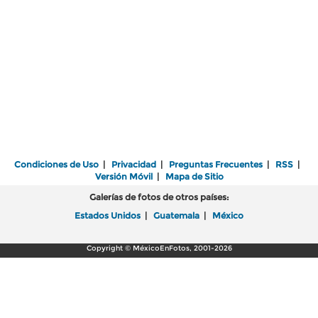
Condiciones de Uso
|
Privacidad
|
Preguntas Frecuentes
|
RSS
|
Versión Móvil
|
Mapa de Sitio
Galerías de fotos de otros países:
Estados Unidos
|
Guatemala
|
México
Copyright © MéxicoEnFotos, 2001-2026