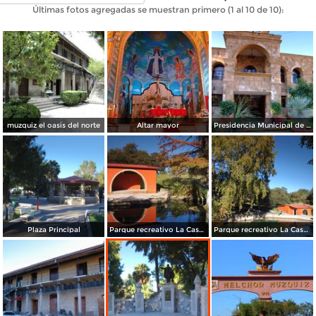
Últimas fotos agregadas se muestran primero (1 al 10 de 10):
muzquiz el oasis del norte
Altar mayor
Presidencia Municipal de Múzquiz
Plaza Principal
Parque recreativo La Cascada
Parque recreativo La Cascada