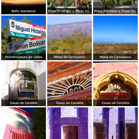
Bello atardecer
Plaza Principal o Plaza Juárez
Plaza Principal o Plaza Juárez
Nomenclatura de calles
Mesa de Cartujanos
Mesa de Cartujanos
Casas de Candela
Casas de Candela
Casas de Candela