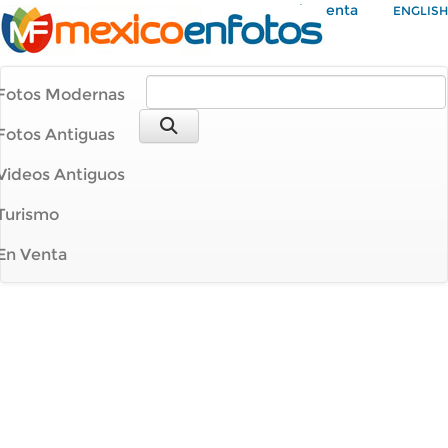
Mi Cuenta
ENGLISH
Fotos Modernas
Fotos Antiguas
Videos Antiguos
Turismo
En Venta