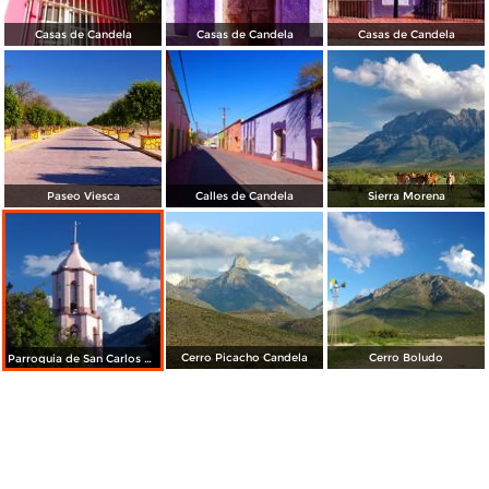
Casas de Candela
Casas de Candela
Casas de Candela
Paseo Viesca
Calles de Candela
Sierra Morena
Cerro Picacho Candela
Cerro Boludo
Parroquia de San Carlos Borromeo