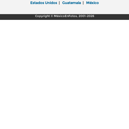
Estados Unidos
|
Guatemala
|
México
Copyright © MéxicoEnFotos, 2001-2026