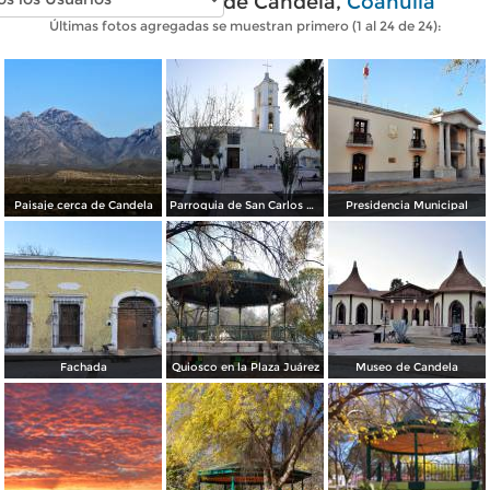
Fotos modernas de Candela,
Coahuila
Últimas fotos agregadas se muestran primero (1 al 24 de 24):
Paisaje cerca de Candela
Parroquia de San Carlos Borromeo
Presidencia Municipal
Fachada
Quiosco en la Plaza Juárez
Museo de Candela