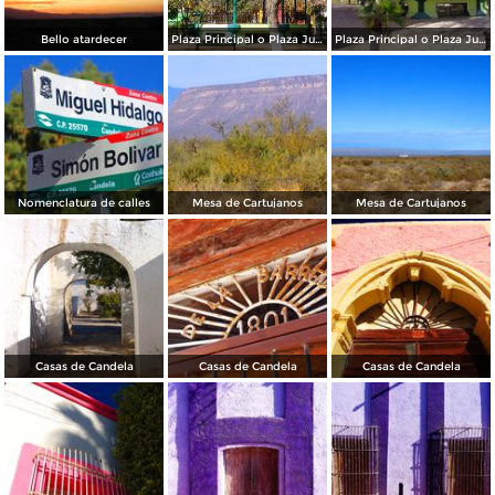
Bello atardecer
Plaza Principal o Plaza Juárez
Plaza Principal o Plaza Juárez
Nomenclatura de calles
Mesa de Cartujanos
Mesa de Cartujanos
Casas de Candela
Casas de Candela
Casas de Candela