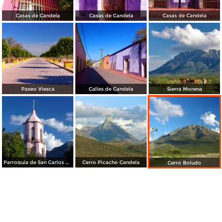
Casas de Candela
Casas de Candela
Casas de Candela
Paseo Viesca
Calles de Candela
Sierra Morena
Parroquia de San Carlos Borromeo
Cerro Picacho Candela
Cerro Boludo