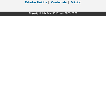
Estados Unidos
|
Guatemala
|
México
Copyright © MéxicoEnFotos, 2001-2026