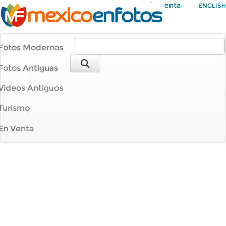
Mi Cuenta
ENGLISH
Fotos Modernas
Fotos Antiguas
Videos Antiguos
Turismo
En Venta