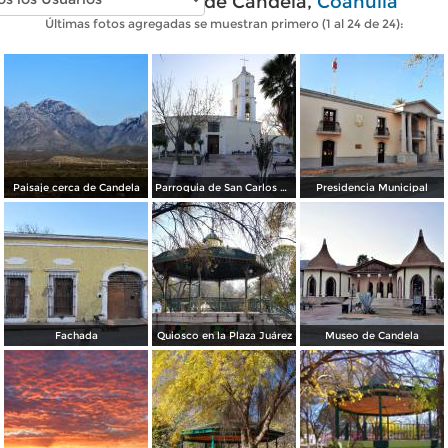
Fotos modernas de Candela,
Coahuila
Últimas fotos agregadas se muestran primero (1 al 24 de 24):
Paisaje cerca de Candela
Parroquia de San Carlos Borromeo
Presidencia Municipal
Fachada
Quiosco en la Plaza Juárez
Museo de Candela