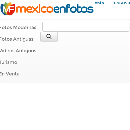
Mi Cuenta
ENGLISH
Fotos Modernas
Fotos Antiguas
Videos Antiguos
Turismo
En Venta