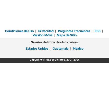
Condiciones de Uso
|
Privacidad
|
Preguntas Frecuentes
|
RSS
|
Versión Móvil
|
Mapa de Sitio
Galerías de fotos de otros países:
Estados Unidos
|
Guatemala
|
México
Copyright © MéxicoEnFotos, 2001-2026