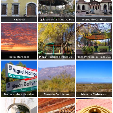
Fachada
Quiosco en la Plaza Juárez
Museo de Candela
Bello atardecer
Plaza Principal o Plaza Juárez
Plaza Principal o Plaza Juárez
Nomenclatura de calles
Mesa de Cartujanos
Mesa de Cartujanos