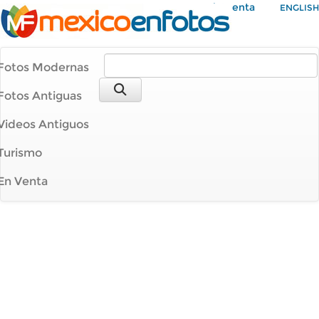
Mi Cuenta
ENGLISH
Fotos Modernas
Fotos Antiguas
Videos Antiguos
Turismo
En Venta