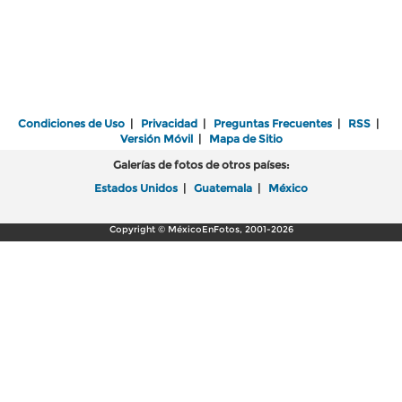
Condiciones de Uso
|
Privacidad
|
Preguntas Frecuentes
|
RSS
|
Versión Móvil
|
Mapa de Sitio
Galerías de fotos de otros países:
Estados Unidos
|
Guatemala
|
México
Copyright © MéxicoEnFotos, 2001-2026