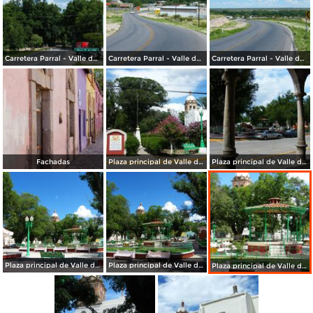
Carretera Parral - Valle de Allende
Carretera Parral - Valle de Allende
Carretera Parral - Valle de Allende
Fachadas
Plaza principal de Valle de Allende
Plaza principal de Valle de Allende desde los arcos
Plaza principal de Valle de Allende
Plaza principal de Valle de Allende
Plaza principal de Valle de Allende