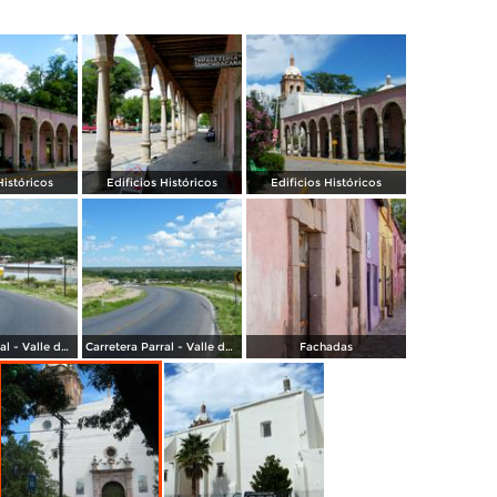
Históricos
Edificios Históricos
Edificios Históricos
Carretera Parral - Valle de Allende
Carretera Parral - Valle de Allende
Fachadas