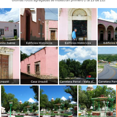
Últimas fotos agregadas se muestran primero (1 al 23 de 23):
nito Juárez
Edificios Históricos
Edificios Históricos
Edificios 
Urquidi
Casa Urquidi
Carretera Parral - Valle de Allende