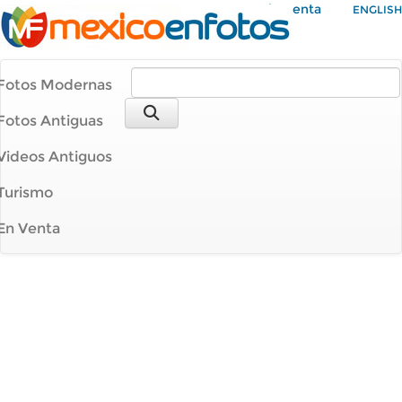
Mi Cuenta
ENGLISH
Fotos Modernas
Fotos Antiguas
Videos Antiguos
Turismo
En Venta