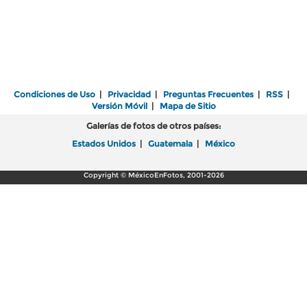
Condiciones de Uso
|
Privacidad
|
Preguntas Frecuentes
|
RSS
|
Versión Móvil
|
Mapa de Sitio
Galerías de fotos de otros países:
Estados Unidos
|
Guatemala
|
México
Copyright © MéxicoEnFotos, 2001-2026