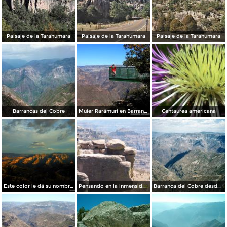
Paisaje de la Tarahumara
Paisaje de la Tarahumara
Paisaje de la Tarahumara
Barrancas del Cobre
Mujer Rarámuri en Barrancas del Cobre
Centaurea americana
Este color le dá su nombre a Barrancas del Cobre
Pensando en la inmensidad
Barranca del Cobre desde el divisadero. Estado de Chihuahua. 2002