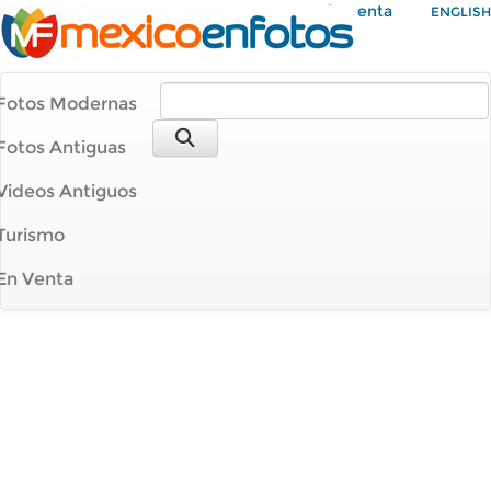
Mi Cuenta
ENGLISH
Fotos Modernas
Fotos Antiguas
Videos Antiguos
Turismo
En Venta