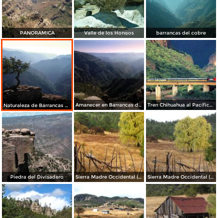
PANORAMICA
Valle de los Hongos
barrancas del cobre
Amanecer en Barrancas del Cobre
Tren Chihuahua al Pacífico (Chepe)
Naturaleza de Barrancas del Cobre
Piedra del Divisadero
Sierra Madre Occidental (Sierra Tarahumara)
Sierra Madre Occidental (Sierra Tarahumara)