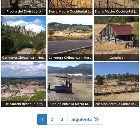
Piedra del Divisadero
Sierra Madre Occidental (Sierra Tarahumara)
Sierra Madre Occidental (Sierra Tarahumara)
Carretera Chihuahua - Hermosillo
Carretera Chihuahua - Hermosillo
Cabañas
Rejogochi desde lo alto
Pueblos entre la Sierra Madre Occidental
Pueblos entre la Sierra Madre Occidental
1
2
3
Siguiente