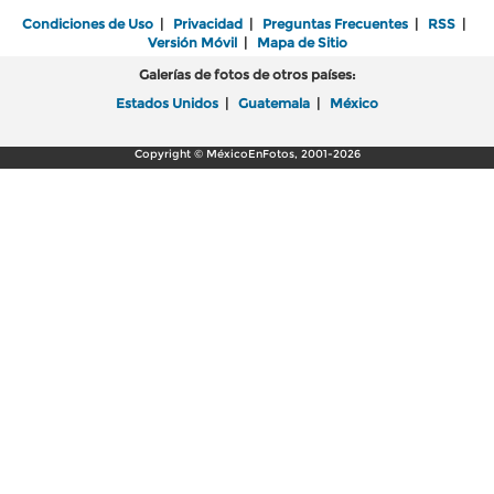
Condiciones de Uso
|
Privacidad
|
Preguntas Frecuentes
|
RSS
|
Versión Móvil
|
Mapa de Sitio
Galerías de fotos de otros países:
Estados Unidos
|
Guatemala
|
México
Copyright © MéxicoEnFotos, 2001-2026