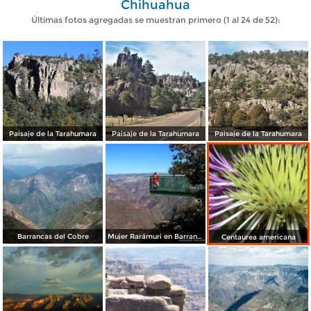
Chihuahua
Últimas fotos agregadas se muestran primero (1 al 24 de 52):
Paisaje de la Tarahumara
Paisaje de la Tarahumara
Paisaje de la Tarahumara
Barrancas del Cobre
Mujer Rarámuri en Barrancas del Cobre
Centaurea americana