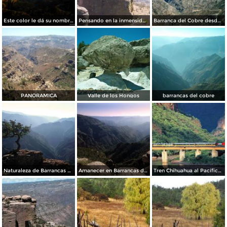
Este color le dá su nombre a Barrancas del Cobre
Pensando en la inmensidad
Barranca del Cobre desde el divisadero. Estado de Chihuahua. 2002
PANORAMICA
Valle de los Hongos
barrancas del cobre
Naturaleza de Barrancas del Cobre
Amanecer en Barrancas del Cobre
Tren Chihuahua al Pacífico (Chepe)