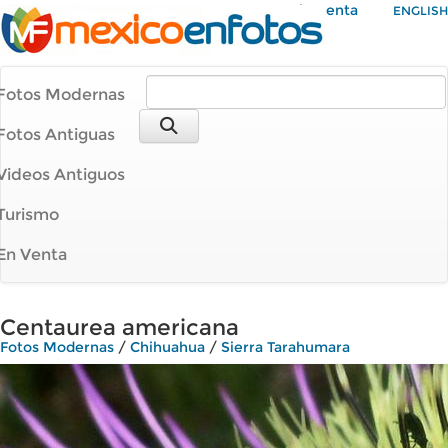
Mi Cuenta
ENGLISH
Fotos Modernas
Fotos Antiguas
Videos Antiguos
Turismo
En Venta
Centaurea americana
Fotos Modernas
/
Chihuahua
/
Sierra Tarahumara