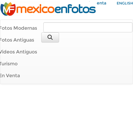
Mi Cuenta
ENGLISH
Fotos Modernas
Fotos Antiguas
Videos Antiguos
Turismo
En Venta