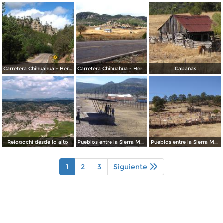
Carretera Chihuahua - Hermosillo
Carretera Chihuahua - Hermosillo
Cabañas
Rejogochi desde lo alto
Pueblos entre la Sierra Madre Occidental
Pueblos entre la Sierra Madre Occidental
1
2
3
Siguiente