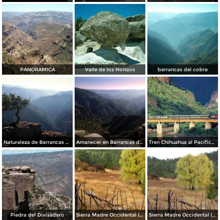
PANORAMICA
Valle de los Hongos
barrancas del cobre
Naturaleza de Barrancas del Cobre
Amanecer en Barrancas del Cobre
Tren Chihuahua al Pacífico (Chepe)
Piedra del Divisadero
Sierra Madre Occidental (Sierra Tarahumara)
Sierra Madre Occidental (Sierra Tarahumara)