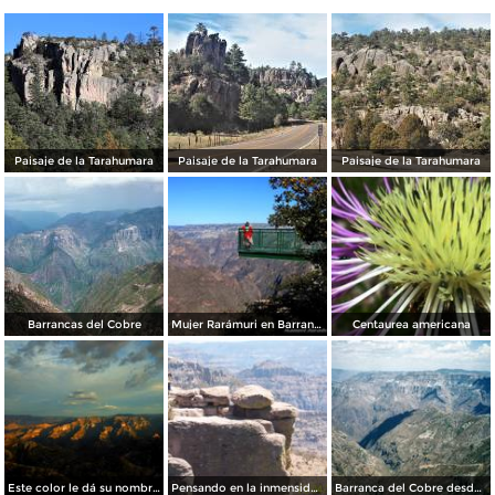
Paisaje de la Tarahumara
Paisaje de la Tarahumara
Paisaje de la Tarahumara
Barrancas del Cobre
Mujer Rarámuri en Barrancas del Cobre
Centaurea americana
Este color le dá su nombre a Barrancas del Cobre
Pensando en la inmensidad
Barranca del Cobre desde el divisadero. Estado de Chihuahua. 2002