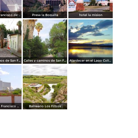
Templo San Francisco de Asis
Presa la Boquilla
hotel la mision
Calles y caminos de San Francisco de Conchos
Calles y caminos de San Francisco de Conchos
Atardecer en el Lago Colina
Misión de San Francisco de Conchos
Balneario Los Filtros