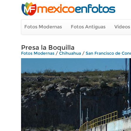
Fotos Modernas
Fotos Antiguas
Videos
Presa la Boquilla
Fotos Modernas
/
Chihuahua
/
San Francisco de Con