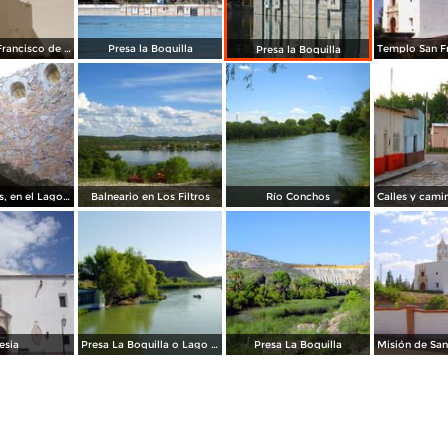
Templo San Francisco de Asis
Presa la Boquilla
Presa la Boquilla
Los Caracoles, en el Lago del Tigre
Balneario en Los Filtros
Río Conchos
esia
Presa La Boquilla o Lago Toronto
Presa La Boquilla