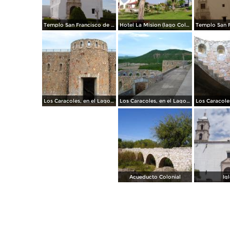
Templo San Francisco de Asis
Hotel La Mision (lago Colina)
Los Caracoles, en el Lago del Tigre
Los Caracoles, en el Lago del Tigre
Acueducto Colonial
Igl